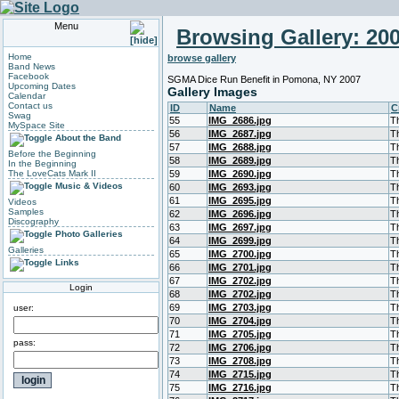
Menu
Browsing Gallery: 20
Home
browse gallery
Band News
Facebook
SGMA Dice Run Benefit in Pomona, NY 2007
Upcoming Dates
Gallery Images
Calendar
Contact us
ID
Name
C
Swag
55
IMG_2686.jpg
T
MySpace Site
56
IMG_2687.jpg
T
About the Band
57
IMG_2688.jpg
T
Before the Beginning
58
IMG_2689.jpg
T
In the Beginning
The LoveCats Mark II
59
IMG_2690.jpg
T
Music & Videos
60
IMG_2693.jpg
T
61
IMG_2695.jpg
T
Videos
Samples
62
IMG_2696.jpg
T
Discography
63
IMG_2697.jpg
T
Photo Galleries
64
IMG_2699.jpg
T
Galleries
65
IMG_2700.jpg
T
Links
66
IMG_2701.jpg
T
67
IMG_2702.jpg
T
Login
68
IMG_2702.jpg
T
69
IMG_2703.jpg
T
user:
70
IMG_2704.jpg
T
71
IMG_2705.jpg
T
pass:
72
IMG_2706.jpg
T
73
IMG_2708.jpg
T
74
IMG_2715.jpg
T
75
IMG_2716.jpg
T