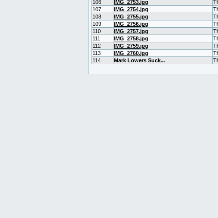
106
IMG_2753.jpg
T
107
IMG_2754.jpg
T
108
IMG_2755.jpg
T
109
IMG_2756.jpg
T
110
IMG_2757.jpg
T
111
IMG_2758.jpg
T
112
IMG_2759.jpg
T
113
IMG_2760.jpg
T
114
Mark Lowers Suck...
T